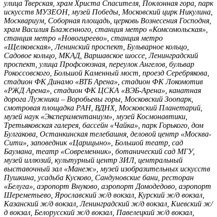
улица Тверская, храм Христа Спасителя, Поклонная гора, парк
искусств МУЗЕОН, музей Победы, Московский цирк Никулина,
Москвариум, Соборная площадь, церковь Вознесения Господня,
храм Василия Блаженного, станция метро «Комсомольская»,
станция метро «Новогиреево», станция метро
«Щелковская», Ленинский проспект, Бульварное кольцо,
Садовое кольцо, МКАД, Варшавское шоссе, Ленинградский
проспект, улица Профсоюзная, переулок Ангелов, бульвар
Рокоссовского, Большой Каменный мост, проезд Серебрякова,
стадион ФК Динамо «ВТБ Арена», стадион ФК Локомотив
«РЖД Арена», стадион ФК ЦСКА «ВЭБ-Арена», канатная
дорога Лужники – Воробьевы горы, Московский Зоопарк,
смотровая площадка РАН, ВДНХ, Московский Планетарий,
музей наук «Экспериментаниум», музей Космонавтики,
Третьяковская галерея, бассейн «Чайка», парк Горького, дом
Булгакова, Останкинская телебашня, деловой центр «Москва-
Сити», заповедник «Царицыно», Большой театр, сад
Баумана, театр «Современник», ботанический сад МГУ,
музей иллюзий, культурный центр ЗИЛ, центральный
выставочный зал «Манеж», музей изобразительных искусств
Пушкина, усадьба Кусково, Сандуновские бани, ресторан
«Белуга», аэропорт Внуково, аэропорт Домодедово, аэропорт
Шереметьево, Ярославский ж/д вокзал, Курский ж/д вокзал,
Казанский ж/д вокзал, Ленинградский ж/д вокзал, Киевский ж/
д вокзал, Белорусский ж/д вокзал, Павелецкий ж/д вокзал,