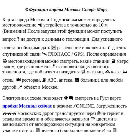
⚙️
Функции карты Москвы Google Maps
Карта города Москва и Подмосковья может определить
местоположение 📲 устройства с точностью до 10 м
(Внимание❗ После запуска этой функции может поступить
запрос ❓ на доступ к данным о геолокации. Для успешного
ответа необходимо дать 🆗 разрешение и включить 📡 датчик
спутниковой связи 🛰️ ГЛОНАСС / GPS). После определения
🔵 местонахождения можно смотреть, какие станции 🚈 метро
рядом, где расположены 🚏 остановки общественного
транспорта, где поблизости находится 🛒 магазин, 🍮 кафе, 🛌
отель, 🍽️ ресторан, ⛽ АЗС, аптека, 🏥 больница или любой
другой 📍 объект в Москве.
Электронная схема позволяет 👁️‍🗨️ смотреть на Гугл карте
пробки Москвы сейчас
в режиме ⚡ONLINE. Загруженность
🚗🚗🚗 московских дорог транслируется через 🌐 интернет в
реальном времени и обозначается разными 🚥 цветами в
зависимости от автодорожной ситуации на конкретном
участке пути от 🟩 зеленого (свободное движение) до 🟥