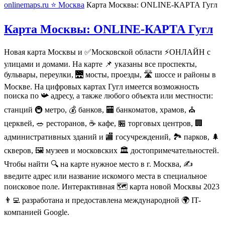
onlinemaps.ru
⭐ Москва
Карта Москвы: ONLINE-КАРТА Гугл
Карта Москвы: ONLINE-КАРТА Гугл
Новая карта Москвы и ✅Московской области ⚡ОНЛАЙН с
улицами и домами. На карте 📌 указаны все проспекты,
бульвары, переулки, 🌉 мосты, проезды, 🛣️ шоссе и районы в
Москве. На цифровых картах Гугл имеется возможность
поиска по 📯 адресу, а также любого объекта или местности:
станций 🚇 метро, 💰 банков, 🏧 банкоматов, храмов, ⛪
церквей, 🥗 ресторанов, ☕ кафе, 🏪 торговых центров, 🏢
административных зданий и 🏬 госучреждений, 🏞️ парков, 🌲
скверов, 🖼️ музеев и московских 🏛️ достопримечательностей.
Чтобы найти 🔍 на карте нужное место в г. Москва, ✍️
введите адрес или название искомого места в специальное
поисковое поле. Интерактивная 🗺️ карта новой Москвы 2023
👨‍💻 разработана и предоставлена международной 🌍 IT-
компанией Google.