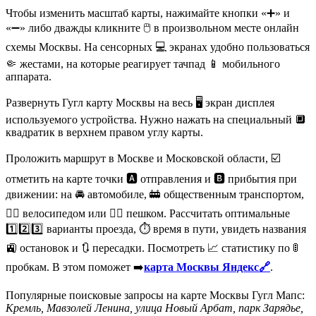
Чтобы изменить масштаб карты, нажимайте кнопки «➕» и
«➖» либо дважды кликните 🖱️ в произвольном месте онлайн
схемы Москвы. На сенсорных 💻 экранах удобно пользоваться
🤏 жестами, на которые реагирует тачпад 📱 мобильного
аппарата.
Развернуть Гугл карту Москвы на весь 🖥️ экран дисплея
используемого устройства. Нужно нажать на специальный 🔲
квадратик в верхнем правом углу карты.
Проложить маршрут в Москве и Московской области, ☑️
отметить на карте точки 🅰️ отправления и 🅱️ прибытия при
движении: на 🚘 автомобиле, 🚋 общественным транспортом,
🚴‍♀️ велосипедом или 🏃‍♀️ пешком. Рассчитать оптимальные
1️⃣2️⃣3️⃣ варианты проезда, ⏱️ время в пути, увидеть названия
🚉 остановок и 🔃 пересадки. Посмотреть 📈 статистику по 🚦
пробкам. В этом поможет ➡️
карта Москвы Яндекс🔗
.
Популярные поисковые запросы на карте Москвы Гугл Мапс:
Кремль, Мавзолей Ленина, улица Новый Арбат, парк Зарядье,