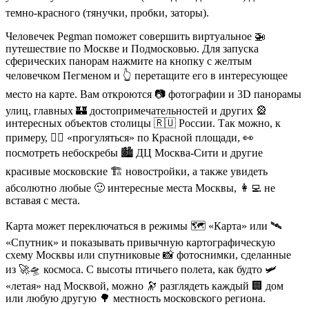
темно-красного (тянучки, пробки, заторы).
Человечек Pegman поможет совершить виртуальное 🚁
путешествие по Москве и Подмосковью. Для запуска
сферических панорам нажмите на кнопку с желтым
человечком Пегменом и 👆 перетащите его в интересующее
место на карте. Вам откроются 📷 фотографии и 3D панорамы
улиц, главных 🏰 достопримечательностей и других 🎡
интересных объектов столицы 🇷🇺 России. Так можно, к
примеру, 🚶‍♀️ «прогуляться» по Красной площади, 👀
посмотреть небоскребы 🏙️ ДЦ Москва-Сити и другие
красивые московские 🏗️ новостройки, а также увидеть
абсолютно любые 🙂 интересные места Москвы, 👩‍💻 не
вставая с места.
Карта может переключаться в режимы 🗺️ «Карта» или 🛰️
«Спутник» и показывать привычную картографическую
схему Москвы или спутниковые 📸 фотоснимки, сделанные
из 🚀🛸 космоса. С высоты птичьего полета, как будто 🛩️
«летая» над Москвой, можно 🔭 разглядеть каждый 🏢 дом
или любую другую 🌳 местность московского региона.